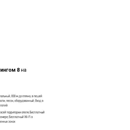
тингом 8
на