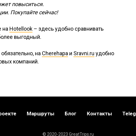
ожет повыситься.
ии. Покупайте сейчас!
е на
Hotellook
– здесь удобно сравнивать
более выгодный.
 обязательно, на
Cherehapa
и
Sravni.ru
удобно
овых компаний.
роекте
Маршруты
Блог
Контакты
Tele
© 2020-2023 GreatTrips.ru