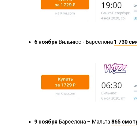
6 ноября
Вильнюс - Барселона
1 730 с
9 ноября
Барселона – Мальта
865 смот