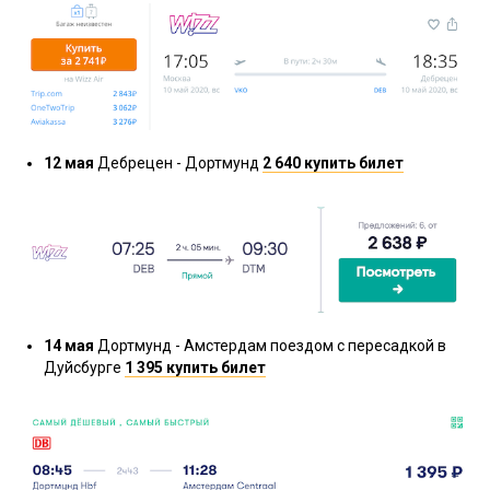
12
мая
Дебрецен - Дортмунд
2 640 купить билет
14
мая
Дортмунд - Амстердам поездом с пересадкой в
Дуйсбурге
1 395 купить билет